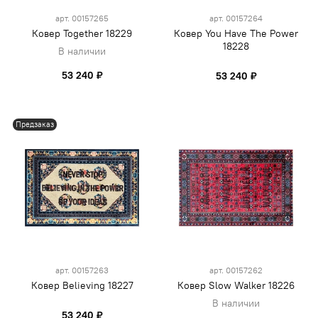
арт.
00157265
арт.
00157264
Ковер Together 18229
Ковер You Have The Power
18228
В наличии
53 240 ₽
53 240 ₽
Предзаказ
арт.
00157263
арт.
00157262
Ковер Believing 18227
Ковер Slow Walker 18226
В наличии
53 240 ₽