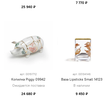
7 770 ₽
25 940 ₽
арт.
00151712
арт.
00134146
Копилка Piggy 09942
Ваза Lipsticks Small 14123
Ожидается поставка
В наличии
24 680 ₽
9 450 ₽