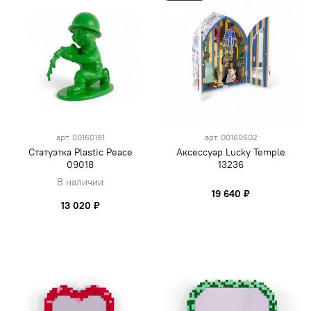
арт.
00160191
арт.
00160602
Статуэтка Plastic Peace
Аксессуар Lucky Temple
09018
13236
В наличии
19 640 ₽
13 020 ₽