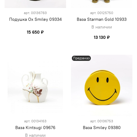
арт.
00136783
арт.
00125750
Подушка Ox Smiley 09334
Ваза Starman Gold 10933
В наличии
15 650 ₽
13 130 ₽
Предзаказ
арт.
00134163
арт.
00136753
Ваза Kintsugi 09676
Ваза Smiley 09380
В наличии