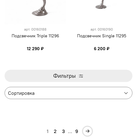
арт.
00160188
арт.
00160190
Подсвечник Triple 11296
Подсвечник Single 11295
12 290 ₽
6 200 ₽
Фильтры
1
2
3
…
9