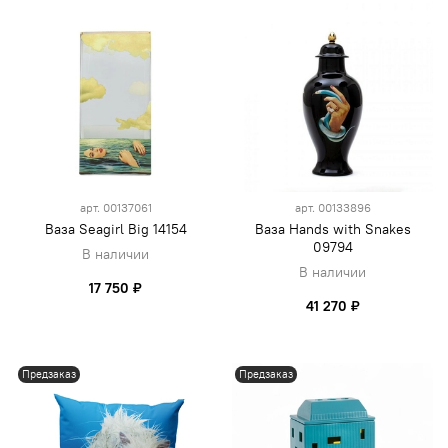
арт.
00137061
арт.
00133896
Ваза Seagirl Big 14154
Ваза Hands with Snakes
09794
В наличии
В наличии
17 750 ₽
41 270 ₽
Предзаказ
Предзаказ