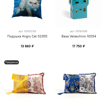
арт.
00161238
арт.
00160186
Подушка Angry Cat 02355
Ваза Velaschino 10054
13 860 ₽
17 750 ₽
Предзаказ