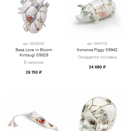
арт.
00135261
арт.
00151712
Ваза Love in Bloom
Копилка Piggy 09942
Kintsugi 09929
Ожидается поставка
В наличии
24 680 ₽
26 150 ₽