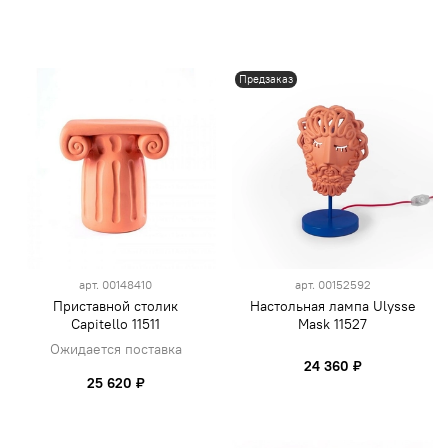
Предзаказ
арт.
00148410
арт.
00152592
Приставной столик
Настольная лампа Ulysse
Capitello 11511
Mask 11527
Ожидается поставка
24 360 ₽
25 620 ₽