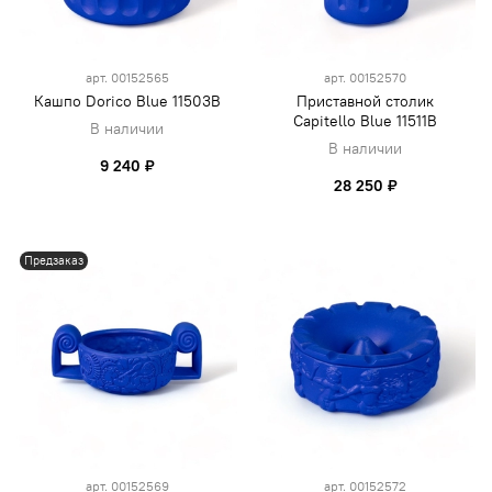
арт.
00152565
арт.
00152570
Кашпо Dorico Blue 11503B
Приставной столик
Capitello Blue 11511B
В наличии
В наличии
9 240 ₽
28 250 ₽
Предзаказ
арт.
00152569
арт.
00152572