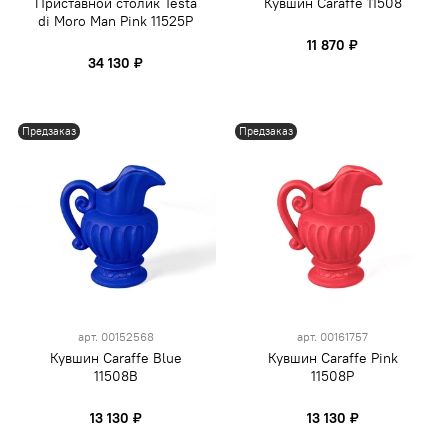
Приставной столик Testa
Кувшин Caraffe 11508
di Moro Man Pink 11525P
11 870 ₽
34 130 ₽
Предзаказ
Предзаказ
арт.
00152568
арт.
00161757
Кувшин Caraffe Blue
Кувшин Caraffe Pink
11508B
11508P
13 130 ₽
13 130 ₽