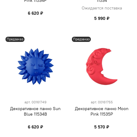
Pink 11534P
11534
Ожидается поставка
6 620 ₽
5 990 ₽
Предзаказ
Предзаказ
арт.
00161749
арт.
00161755
Декоративное панно Sun
Декоративное панно Moon
Blue 11534B
Pink 11535P
6 620 ₽
5 570 ₽