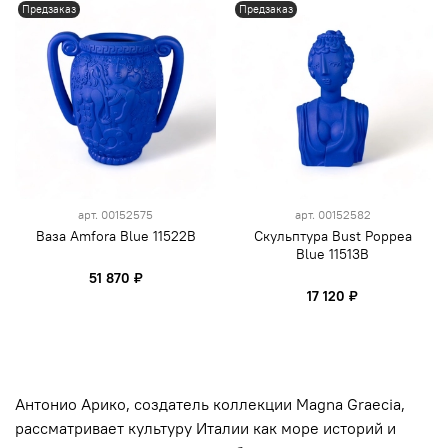
Предзаказ
Предзаказ
арт.
00152575
арт.
00152582
Ваза Amfora Blue 11522B
Скульптура Bust Poppea
Blue 11513B
51 870 ₽
17 120 ₽
Антонио Арико, создатель коллекции Magna Graecia,
рассматривает культуру Италии как море историй и