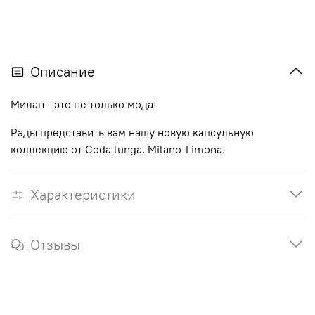
Описание
Милан
-
это
не
только
мода
!
Рады
представить
вам
нашу
новую
капсульную
коллекцию
от
Coda
lunga
,
Milano
-
Limona.
Характеристики
Отзывы