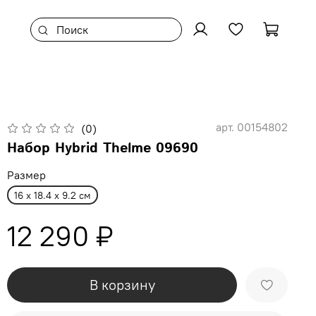
арт.
00154802
(0)
Набор Hybrid Thelme 09690
Размер
16 x 18.4 x 9.2 см
12 290 ₽
В корзину