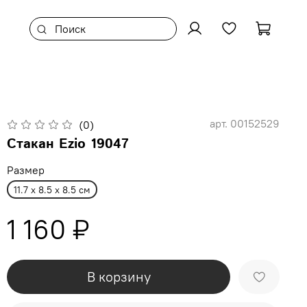
арт.
00152529
(0)
Стакан Ezio 19047
Размер
11.7 x 8.5 x 8.5 см
1 160 ₽
В корзину